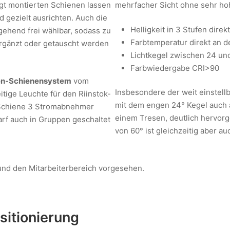
gt montierten Schienen lassen
mehrfacher Sicht ohne sehr hohe
d gezielt ausrichten. Auch die
Helligkeit in 3 Stufen direk
gehend frei wählbar, sodass zu
Farbtemperatur direkt an d
ergänzt oder getauscht werden
Lichtkegel zwischen 24 und
Farbwiedergabe CRI>90
n-Schienensystem
vom
Insbesondere der weit einstellb
eitige Leuchte für den Riinstok-
mit dem engen 24° Kegel auch a
 Schiene 3 Stromabnehmer
einem Tresen, deutlich hervor
darf auch in Gruppen geschaltet
von 60° ist gleichzeitig aber a
und den Mitarbeiterbereich vorgesehen.
sitionierung