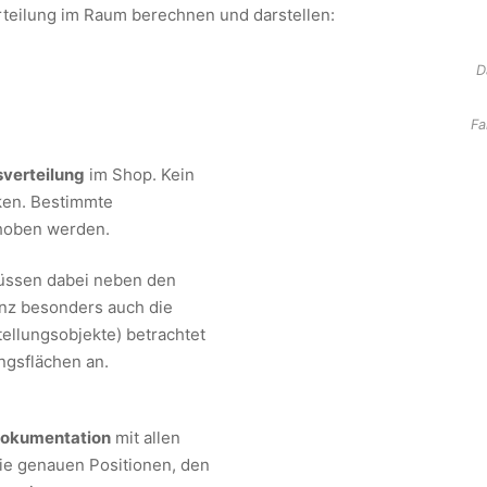
rteilung im Raum berechnen und darstellen:
D
Fa
sverteilung
im Shop. Kein
ken. Bestimmte
ehoben werden.
üssen dabei neben den
anz besonders auch die
ellungsobjekte) betrachtet
ngsflächen an.
 Dokumentation
mit allen
ie genauen Positionen, den