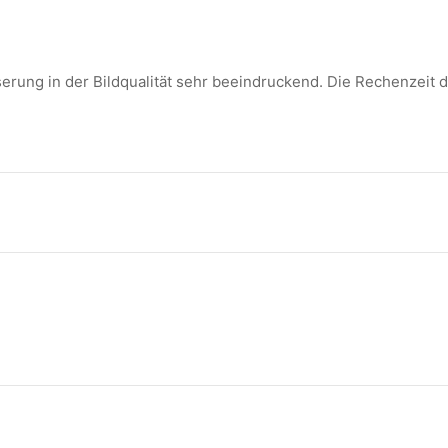
rung in der Bildqualität sehr beeindruckend. Die Rechenzeit der
zu
Lichtplanung
Gemeinderaum
(mit
KI-
Unterstützung)